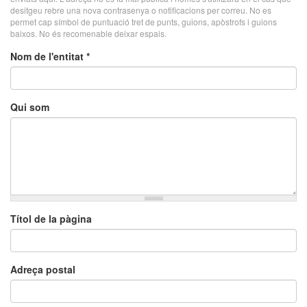
desitgeu rebre una nova contrasenya o notificacions per correu. No es
permet cap símbol de puntuació tret de punts, guions, apòstrofs i guions
baixos. No és recomenable deixar espais.
Nom de l'entitat
*
Qui som
Títol de la pàgina
Adreça postal