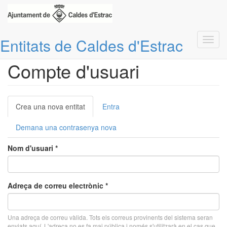
Vés
Entitats de Caldes d'Estrac
Toggl
Inici
Compte d'usuari
Crea una nova entitat
al
navig
contingut
Compte d'usuari
Pestanyes
Crea una nova entitat
(pestanya
Entra
primàries
activa)
Demana una contrasenya nova
Nom d'usuari
*
Adreça de correu electrònic
*
Una adreça de correu vàlida. Tots els correus provinents del sistema seran
enviats aquí. L'adreça no es fa mai pública i només s'utilitzarà en el cas que