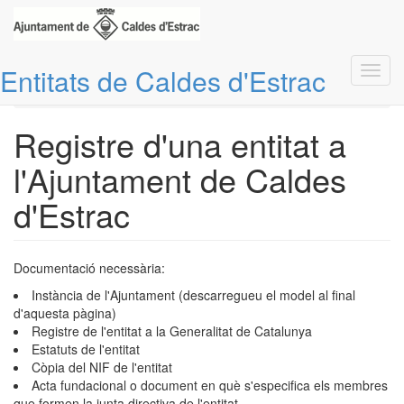
Vés
Entitats de Caldes d'Estrac
Toggl
Inici
al
navig
Registre d'una entitat a l'Ajuntament de Caldes d'Estrac
contingut
Registre d'una entitat a
l'Ajuntament de Caldes
d'Estrac
Documentació necessària:
Instància de l'Ajuntament (descarregueu el model al final
d'aquesta pàgina)
Registre de l'entitat a la Generalitat de Catalunya
Estatuts de l'entitat
Còpia del NIF de l'entitat
Acta fundacional o document en què s'especifica els membres
que formen la junta directiva de l'entitat